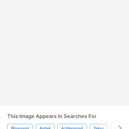
This Image Appears In Searches For
Wijnoogst
Antiek
Achtergrond
Teken
Koffie