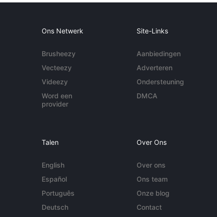
Ons Netwerk
Site-Links
Brusheezy
Aanbiedingen
Vecteezy
Adverteren
Videezy
Ondersteuning
Word een
DMCA
provider
Talen
Over Ons
English
Over ons
Español
Ons team
Português
Onze blog
Deutsch
Contact