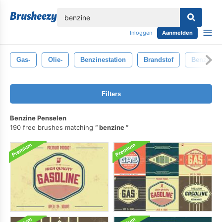
lose
Inloggen
Aanmelden
Gas-
Olie-
Benzinestation
Brandstof
Benzine
Filters
Benzine Penselen
190 free brushes matching
benzine