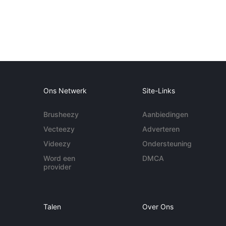
Ons Netwerk
Site-Links
Brusheezy
Aanbiedingen
Vecteezy
Adverteren
Videezy
Ondersteuning
Word een
DMCA
provider
Talen
Over Ons