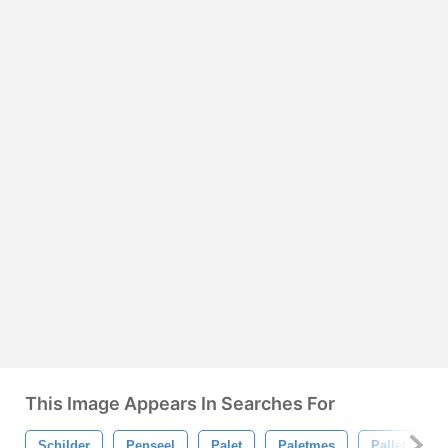
This Image Appears In Searches For
Schilder
Penseel
Palet
Paletmes
Pallet
V