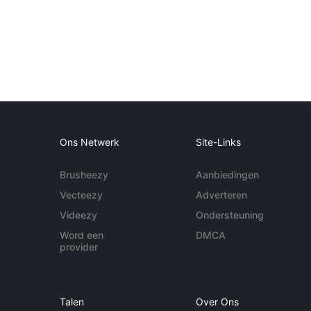
Ons Netwerk
Site-Links
Brusheezy
Aanbiedingen
Vecteezy
Adverteren
Videezy
Ondersteuning
Word een
DMCA
provider
Talen
Over Ons