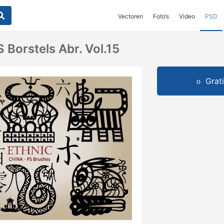
Vectoren
Foto‘s
Video
PSD
 Borstels Abr. Vol.15
Grat