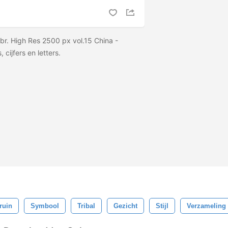
br. High Res 2500 px vol.15 China -
 cijfers en letters.
ruin
Symbool
Tribal
Gezicht
Stijl
Verzameling