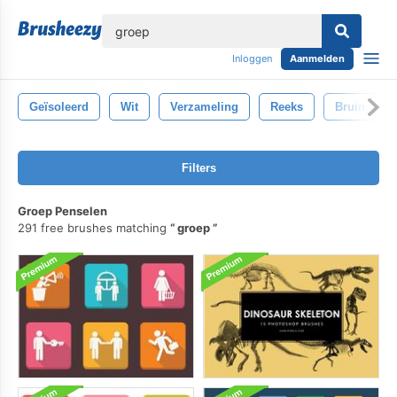
lose
Inloggen
Aanmelden
Geïsoleerd
Wit
Verzameling
Reeks
Bruin
Filters
Groep Penselen
291 free brushes matching
groep