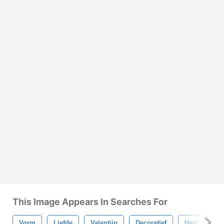
This Image Appears In Searches For
Vorm
Liefde
Valentijn
Decoratief
Hart-
M