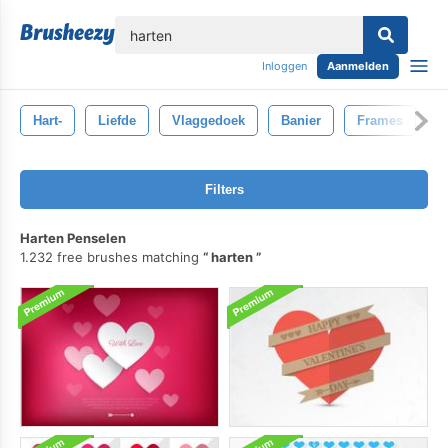
lose
Inloggen
Aanmelden
Hart-
Liefde
Vlaggedoek
Banier
Frames
P
Filters
Harten Penselen
1.232 free brushes matching
harten