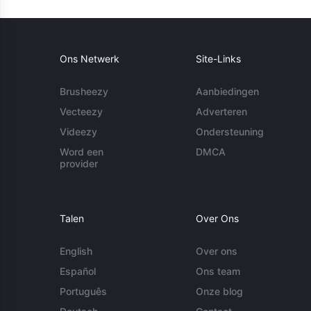
Ons Netwerk
Site-Links
Brusheezy
Aanbiedingen
Vecteezy
Adverteren
Videezy
Ondersteuning
Word een
DMCA
provider
Talen
Over Ons
English
Over ons
Español
Ons team
Português
Onze blog