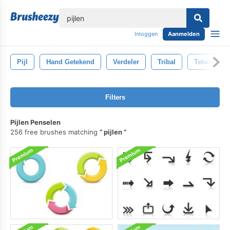
lose
Inloggen
Aanmelden
Pijl
Hand Getekend
Verdeler
Tribal
Tekening
Filters
Pijlen Penselen
256 free brushes matching
pijlen