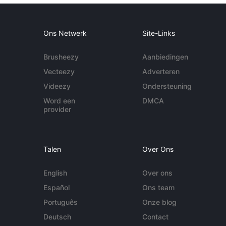
Ons Netwerk
Site-Links
Brusheezy
Aanbiedingen
Vecteezy
Adverteren
Videezy
Ondersteuning
Word een
DMCA
provider
Talen
Over Ons
English
Over ons
Español
Ons team
Português
Onze blog
Deutsch
Contact