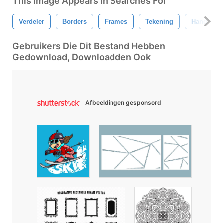
This Image Appears In Searches For
Verdeler
Borders
Frames
Tekening
Hand Get
Gebruikers Die Dit Bestand Hebben
Gedownload, Downloadden Ook
Afbeeldingen gesponsord