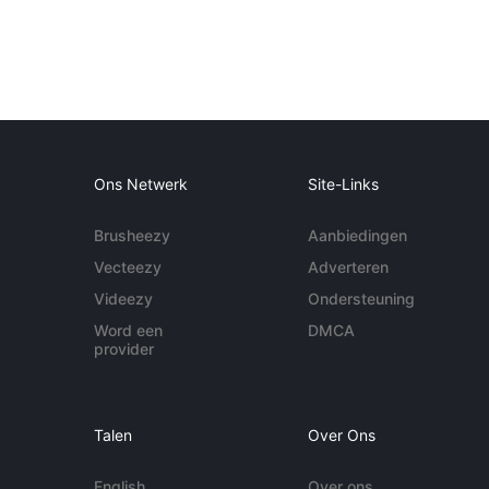
Ons Netwerk
Site-Links
Brusheezy
Aanbiedingen
Vecteezy
Adverteren
Videezy
Ondersteuning
Word een
DMCA
provider
Talen
Over Ons
English
Over ons