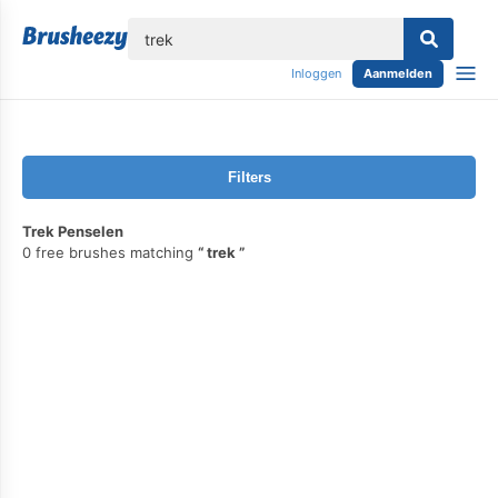
lose
Inloggen
Aanmelden
Filters
Trek Penselen
0 free brushes matching
trek