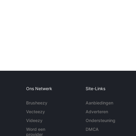
Ons Netwerk
Site-Links
Brusheezy
Aanbiedingen
Vecteezy
Adverteren
Videezy
Ondersteuning
Word een
DMCA
provider