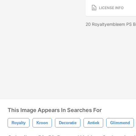
LICENSE INFO
20 Royaltyembleem PS Bo
This Image Appears In Searches For
Royalty
Kroon
Decoratie
Antiek
Glimmend