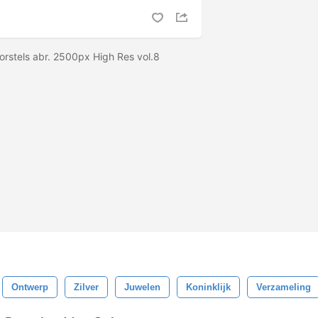
rstels abr. 2500px High Res vol.8
Ontwerp
Zilver
Juwelen
Koninklijk
Verzameling