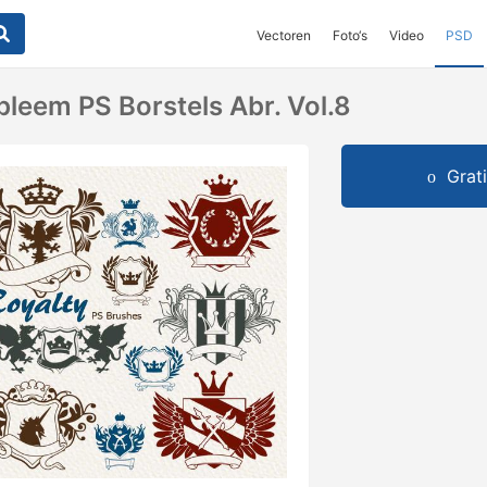
Vectoren
Foto‘s
Video
PSD
leem PS Borstels Abr. Vol.8
Grat