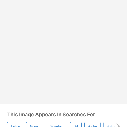
This Image Appears In Searches For
Folie
Goud
Gouden
3d
Actie
Artistiek