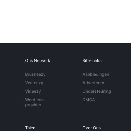
Ons Netwerk
Site-Links
Brusheezy
Aanbiedingen
Vecteezy
Adverteren
Videezy
Ondersteuning
Word een
DMCA
provider
Talen
Over Ons