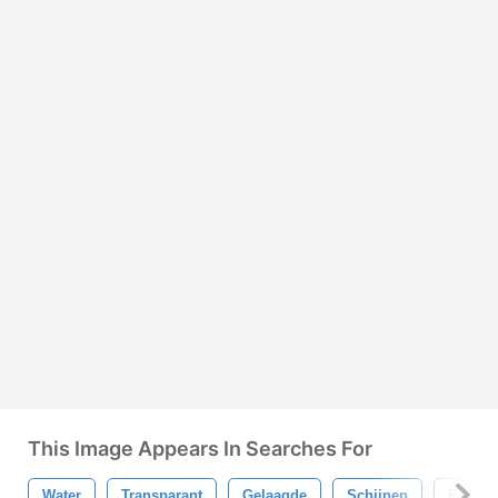
This Image Appears In Searches For
Water
Transparant
Gelaagde
Schijnen
Fonkel