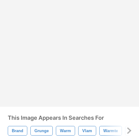
This Image Appears In Searches For
Brand
Grunge
Warm
Vlam
Warmte
Bran