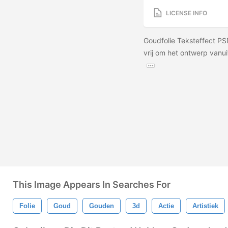
LICENSE INFO
Goudfolie Teksteffect PS
vrij om het ontwerp vanu
This Image Appears In Searches For
Folie
Goud
Gouden
3d
Actie
Artistiek