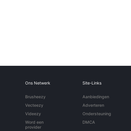
Ons Netwerk
Site-Links
Brusheezy
Aanbiedingen
Vecteezy
Adverteren
Videezy
Ondersteuning
Word een
DMCA
provider