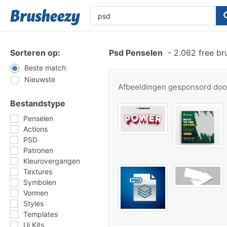
Sorteren op:
Psd Penselen
-
2.062 free br
Beste match
Nieuwste
Afbeeldingen gesponsord do
Bestandstype
Penselen
Actions
PSD
Patronen
Kleurovergangen
Textures
Symbolen
Vormen
Styles
Templates
Ui Kits