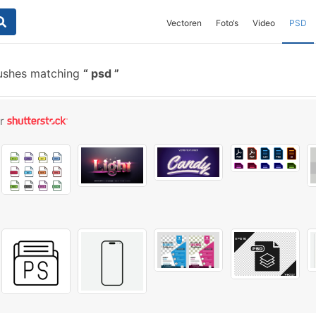
Vectoren
Foto‘s
Video
PSD
ushes matching
psd
or