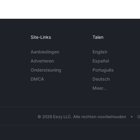
Site-Links
Talen
Aanbiedingen
English
Adverteren
Español
Ondersteuning
Português
DMCA
Deutsch
Meer...
•
© 2026 Eezy LLC. Alle rechten voorbehouden
G