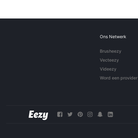
Ons Netwerk
Brusheezy
Vecteezy
Videezy
Word een provider