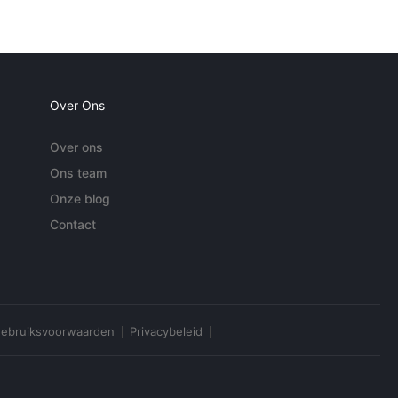
Over Ons
Over ons
Ons team
Onze blog
Contact
ebruiksvoorwaarden
Privacybeleid