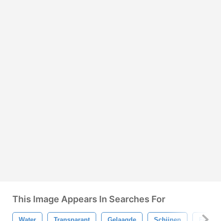
This Image Appears In Searches For
Water
Transparant
Gelaagde
Schijnen
Fonkel