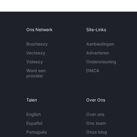
Ons Netwerk
Site-Links
Brusheezy
Aanbiedingen
Vecteezy
Adverteren
Videezy
Ondersteuning
Word een
DMCA
provider
Talen
Over Ons
English
Over ons
Español
Ons team
Português
Onze blog