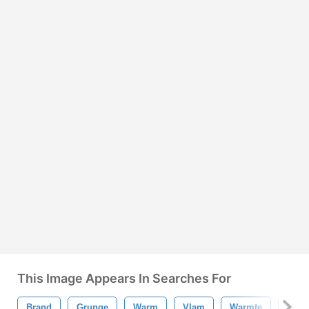
This Image Appears In Searches For
Brand
Grunge
Warm
Vlam
Warmte
Bran