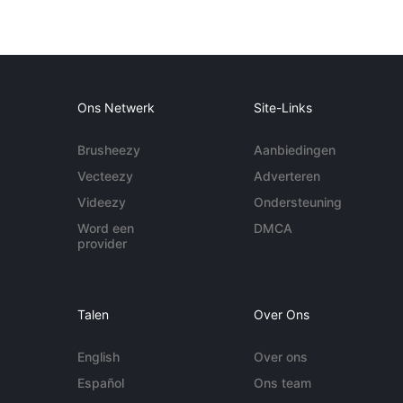
Ons Netwerk
Site-Links
Brusheezy
Aanbiedingen
Vecteezy
Adverteren
Videezy
Ondersteuning
Word een
DMCA
provider
Talen
Over Ons
English
Over ons
Español
Ons team