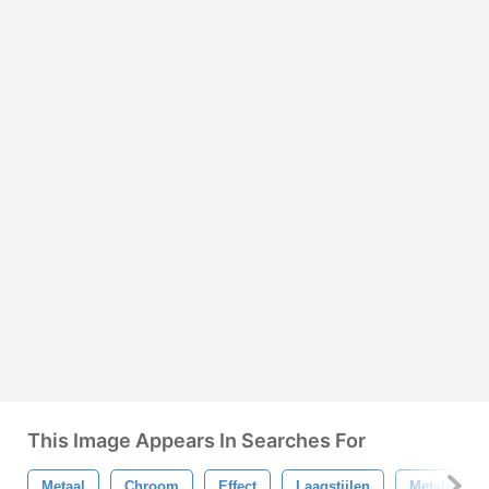
This Image Appears In Searches For
Metaal
Chroom
Effect
Laagstijlen
Metalen Tek