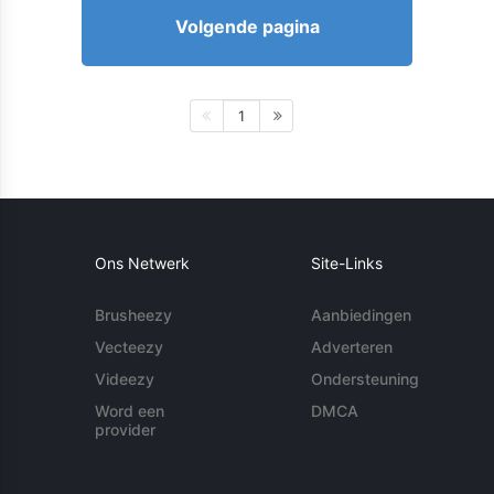
Volgende pagina
1
Ons Netwerk
Site-Links
Brusheezy
Aanbiedingen
Vecteezy
Adverteren
Videezy
Ondersteuning
Word een
DMCA
provider