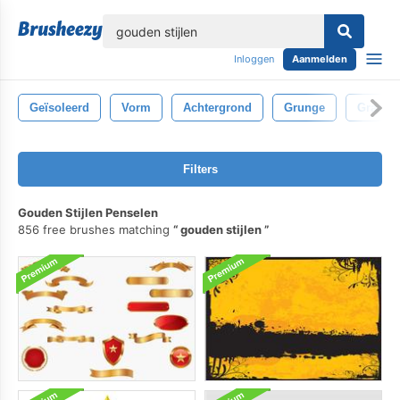
lose
Inloggen
Aanmelden
Geïsoleerd
Vorm
Achtergrond
Grunge
Graan
Filters
Gouden Stijlen Penselen
856 free brushes matching
gouden stijlen