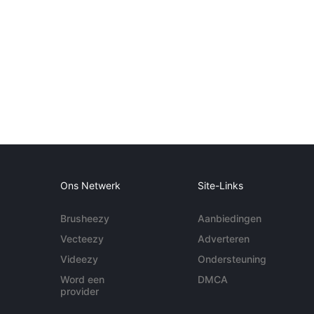
Ons Netwerk
Site-Links
Brusheezy
Aanbiedingen
Vecteezy
Adverteren
Videezy
Ondersteuning
Word een
DMCA
provider