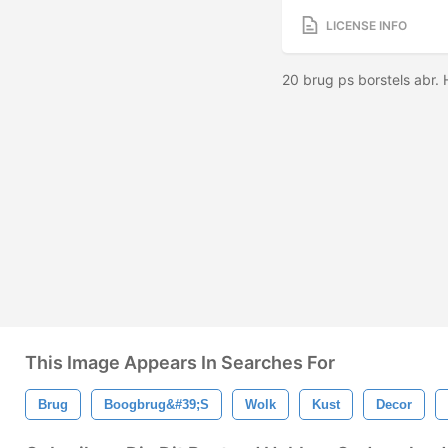
LICENSE INFO
20 brug ps borstels abr.
This Image Appears In Searches For
Brug
Boogbrug&#39;s
Wolk
Kust
Decor