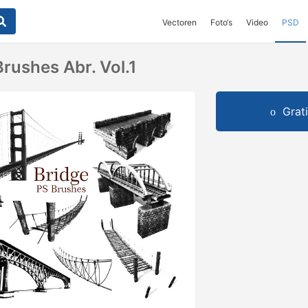
Vectoren
Foto‘s
Video
PSD
rushes Abr. Vol.1
Grat