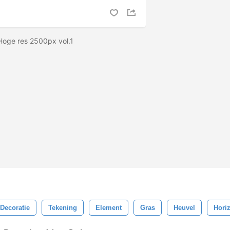
 Hoge res 2500px vol.1
Decoratie
Tekening
Element
Gras
Heuvel
Hori