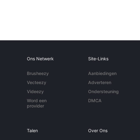
Ons Netwerk
Site-Links
Brusheezy
Aanbiedingen
Vecteezy
Adverteren
Videezy
Ondersteuning
Word een
DMCA
provider
Talen
Over Ons