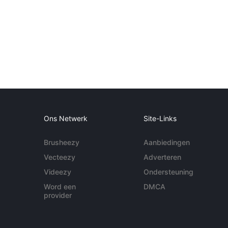
Ons Netwerk
Site-Links
Brusheezy
Aanbiedingen
Vecteezy
Adverteren
Videezy
Ondersteuning
Word een
DMCA
provider