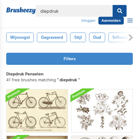
lose
Inloggen
Aanmelden
Wijnoogst
Gegraveerd
Stijl
Oud
Silhouet
Filters
Diepdruk Penselen
41 free brushes matching
diepdruk