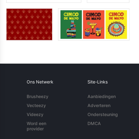
Ons Netwerk
Site-Links
Brusheezy
Aanbiedingen
Vecteezy
Adverteren
Videezy
Ondersteuning
Word een
DMCA
provider