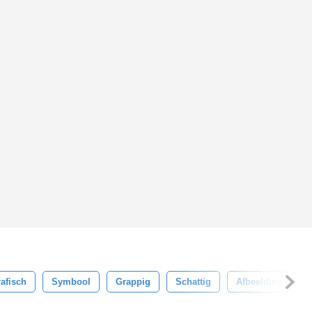
afisch
Symbool
Grappig
Schattig
Afbeelding