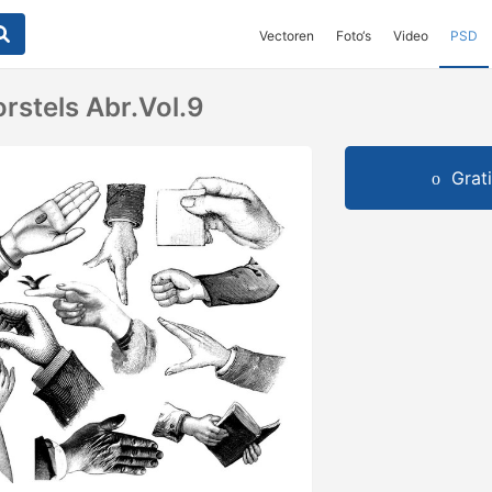
Vectoren
Foto‘s
Video
PSD
rstels Abr.Vol.9
Grat