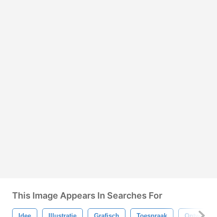
This Image Appears In Searches For
Idee
Illustratie
Grafisch
Toespraak
Ontwerp