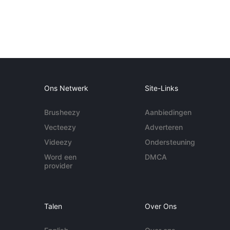
Ons Netwerk
Site-Links
Brusheezy
Aanbiedingen
Vecteezy
Adverteren
Videezy
Ondersteuning
Word een
DMCA
provider
Talen
Over Ons