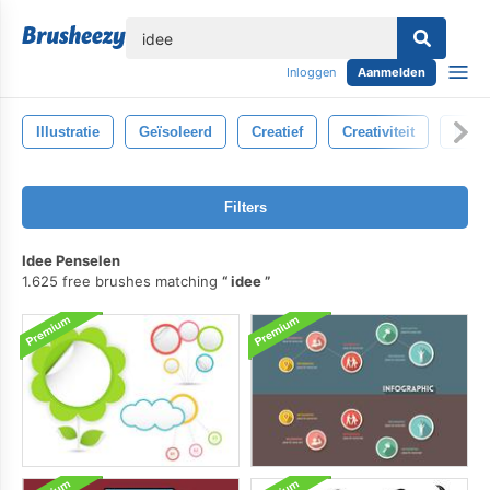
lose
Inloggen
Aanmelden
Illustratie
Geïsoleerd
Creatief
Creativiteit
Mon
Filters
Idee Penselen
1.625 free brushes matching
idee