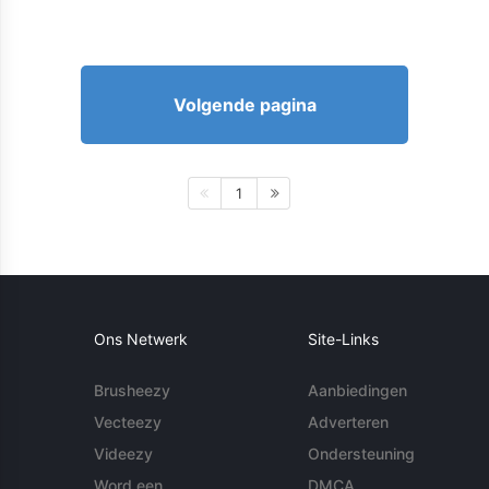
Volgende pagina
1
Ons Netwerk
Site-Links
Brusheezy
Aanbiedingen
Vecteezy
Adverteren
Videezy
Ondersteuning
Word een
DMCA