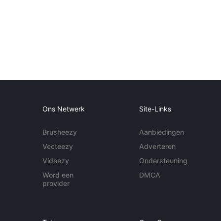
Ons Netwerk
Site-Links
Brusheezy
Aanbiedingen
Vecteezy
Adverteren
Videezy
Ondersteuning
Word een
DMCA
provider