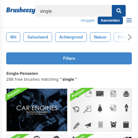
lose
Inloggen
Aanmelden
Wit
Geïsoleerd
Achtergrond
Natuur
Kleurrijk
Filters
Single Penselen
288 free brushes matching
single