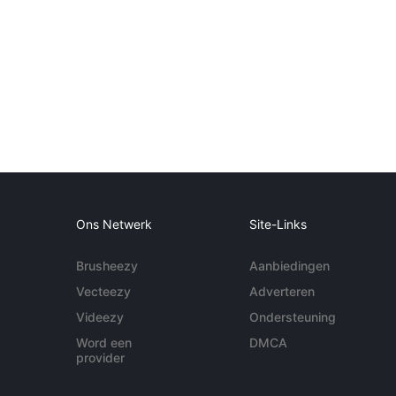
Ons Netwerk
Site-Links
Brusheezy
Aanbiedingen
Vecteezy
Adverteren
Videezy
Ondersteuning
Word een
DMCA
provider