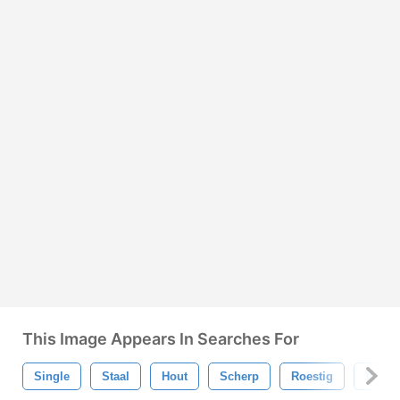
This Image Appears In Searches For
Single
Staal
Hout
Scherp
Roestig
Voorw