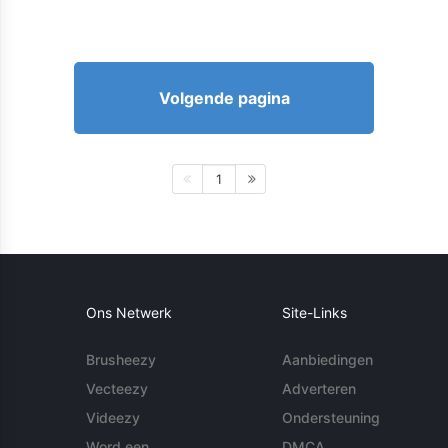
Volgende pagina
1
Ons Netwerk
Site-Links
Brusheezy
Aanbiedingen
Vecteezy
Adverteren
Videezy
Ondersteuning
Word een
DMCA