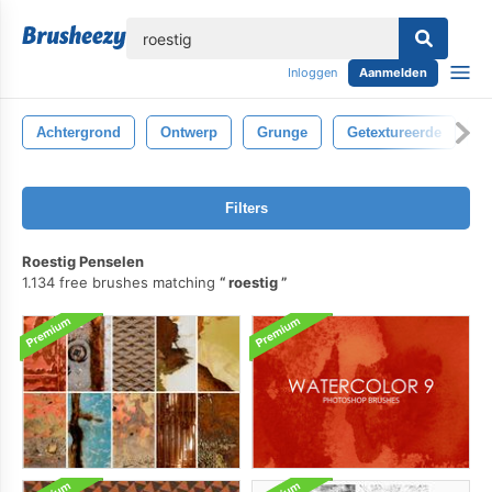
lose
Inloggen
Aanmelden
Achtergrond
Ontwerp
Grunge
Getextureerde
M
Filters
Roestig Penselen
1.134 free brushes matching
roestig