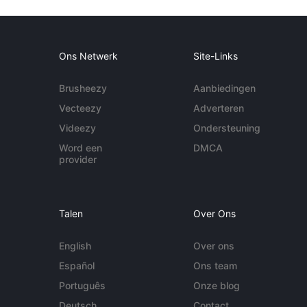
Ons Netwerk
Site-Links
Brusheezy
Aanbiedingen
Vecteezy
Adverteren
Videezy
Ondersteuning
Word een
DMCA
provider
Talen
Over Ons
English
Over ons
Español
Ons team
Português
Onze blog
Deutsch
Contact