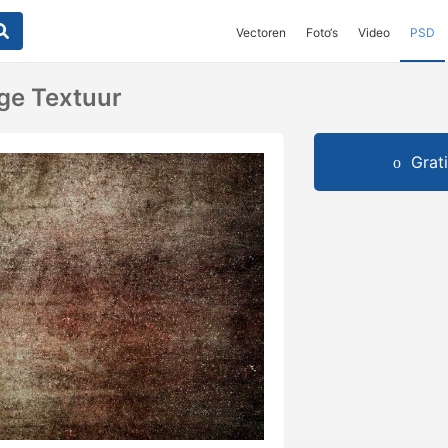
Vectoren
Foto‘s
Video
PSD
ge Textuur
Grat