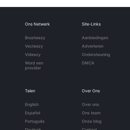
Ons Netwerk
Site-Links
Brusheezy
Aanbiedingen
Vecteezy
Adverteren
Videezy
Ondersteuning
Word een
DMCA
provider
Talen
Over Ons
English
Over ons
Español
Ons team
Português
Onze blog
Deutsch
Contact