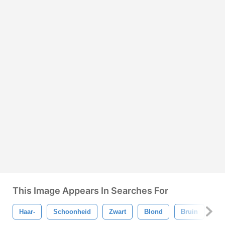
This Image Appears In Searches For
Haar-
Schoonheid
Zwart
Blond
Bruin
Zo