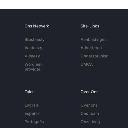
Ons Netwerk
Site-Links
Brusheezy
Aanbiedingen
Vecteezy
Adverteren
Videezy
Ondersteuning
Word een
DMCA
provider
Talen
Over Ons
English
Over ons
Español
Ons team
Português
Onze blog