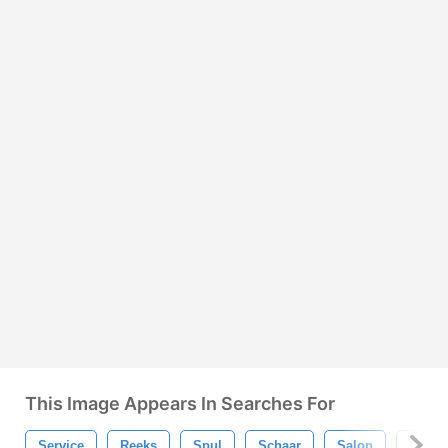
This Image Appears In Searches For
Service
Reeks
Spul
Schaar
Salon
Geïso