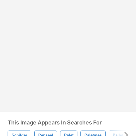
This Image Appears In Searches For
Schilder
Penseel
Palet
Paletmes
Pallet
V