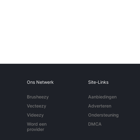
Ons Netwerk
Site-Links
Brusheezy
Aanbiedingen
Vecteezy
Adverteren
Videezy
Ondersteuning
Word een
DMCA
provider