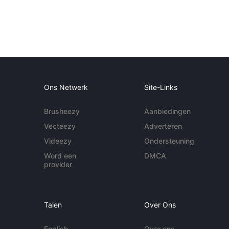
Ons Netwerk
Site-Links
Brusheezy
Aanbiedingen
Vecteezy
Adverteren
Videezy
Ondersteuning
Word een
DMCA
provider
Talen
Over Ons
English
Over ons