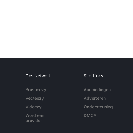
Ons Netwerk
Site-Links
Brusheezy
Aanbiedingen
Vecteezy
Adverteren
Videezy
Ondersteuning
Word een
DMCA
provider