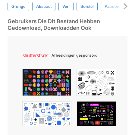
Grunge
Abstract
Verf
Borstel
Patroon
On
Gebruikers Die Dit Bestand Hebben
Gedownload, Downloadden Ook
Afbeeldingen gesponsord