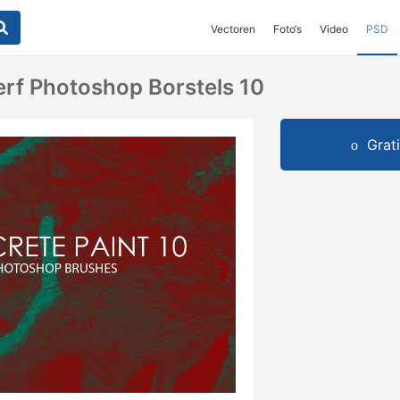
Vectoren
Foto‘s
Video
PSD
erf Photoshop Borstels 10
Grat