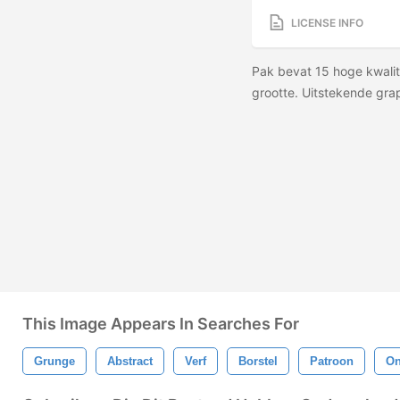
LICENSE INFO
Pak bevat 15 hoge kwalit
grootte. Uitstekende grap
This Image Appears In Searches For
Grunge
Abstract
Verf
Borstel
Patroon
On