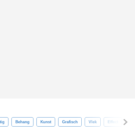
tig
Behang
Kunst
Grafisch
Vlek
Effect
Bl