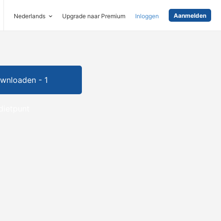
Aanmelden
Nederlands
Upgrade naar Premium
Inloggen
wnloaden - 1
dietpunt