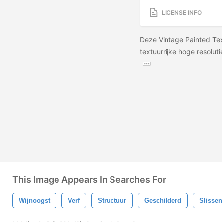
LICENSE INFO
Deze Vintage Painted Tex
textuurrijke hoge resolu
This Image Appears In Searches For
Wijnoogst
Verf
Structuur
Geschilderd
Slisse