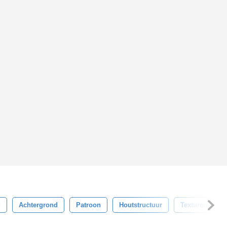
d
Achtergrond
Patroon
Houtstructuur
Texturen