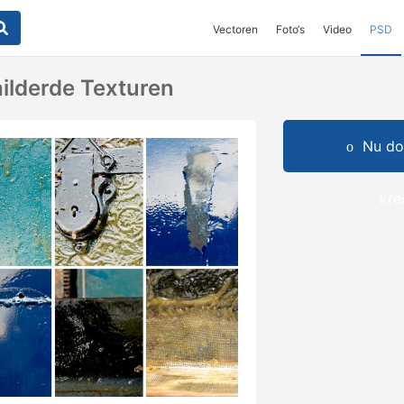
Vectoren
Foto‘s
Video
PSD
ilderde Texturen
Nu do
kre