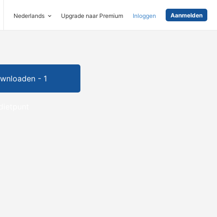
Aanmelden
Nederlands
Upgrade naar Premium
Inloggen
wnloaden - 1
dietpunt