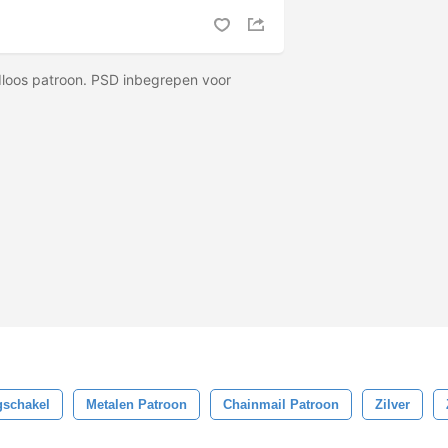
dloos patroon. PSD inbegrepen voor
gschakel
Metalen Patroon
Chainmail Patroon
Zilver