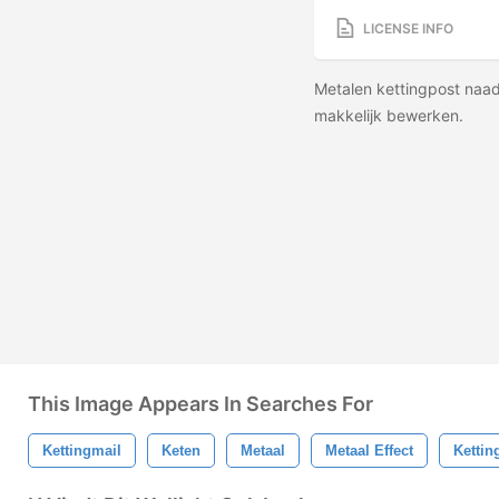
LICENSE INFO
Metalen kettingpost naa
makkelijk bewerken.
This Image Appears In Searches For
Kettingmail
Keten
Metaal
Metaal Effect
Kettin