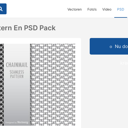
Vectoren
Foto‘s
Video
PSD
tern En PSD Pack
Nu do
kre