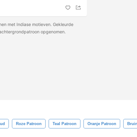
onen met Indiase motieven. Gekleurde
t achtergrondpatroon opgenomen.
ud
Roze Patroon
Teal Patroon
Oranje Patroon
Brui