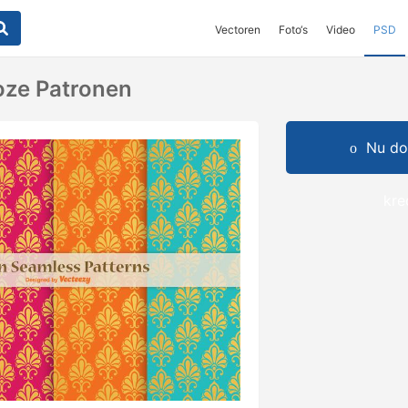
Vectoren
Foto‘s
Video
PSD
oze Patronen
Nu do
kre