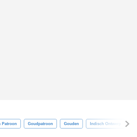
n Patroon
Goudpatroon
Gouden
Indisch Ontwerp
On