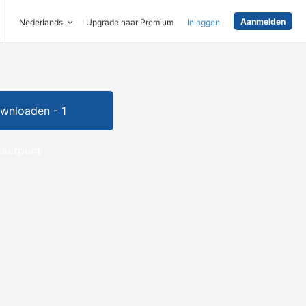
Aanmelden
Nederlands
Upgrade naar Premium
Inloggen
wnloaden - 1
dietpunt