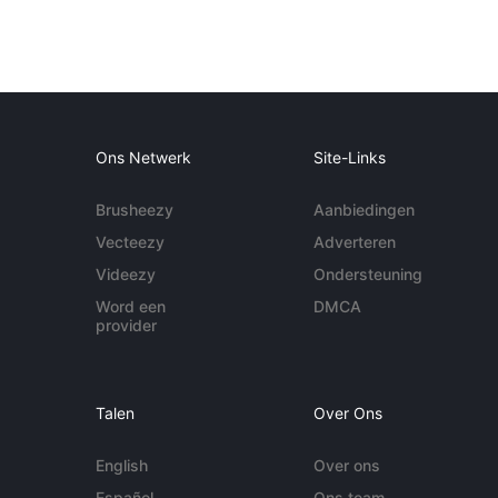
Ons Netwerk
Site-Links
Brusheezy
Aanbiedingen
Vecteezy
Adverteren
Videezy
Ondersteuning
Word een
DMCA
provider
Talen
Over Ons
English
Over ons
Español
Ons team