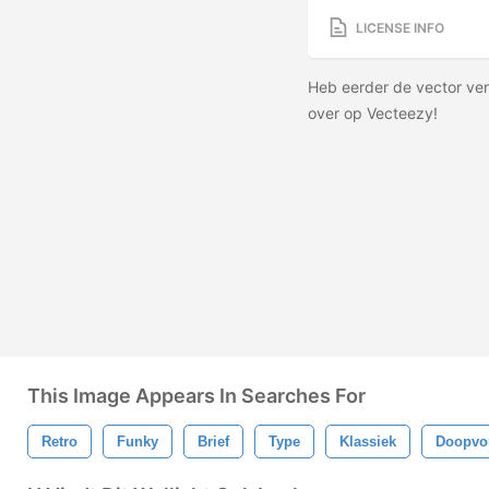
LICENSE INFO
Heb eerder de vector ve
over op Vecteezy!
This Image Appears In Searches For
Retro
Funky
Brief
Type
Klassiek
Doopvo