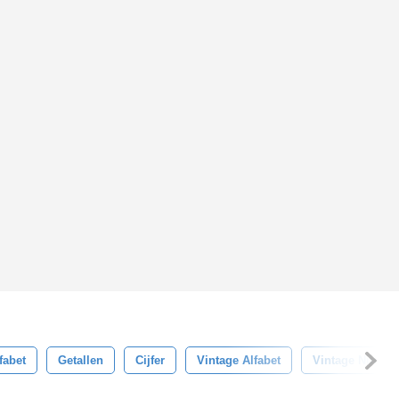
fabet
Getallen
Cijfer
Vintage Alfabet
Vintage Numme