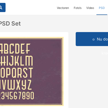
Vectoren
Foto‘s
Video
PSD
 PSD Set
Nu do
kre