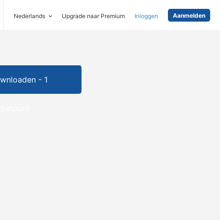
Aanmelden
Nederlands
Upgrade naar Premium
Inloggen
wnloaden - 1
dietpunt